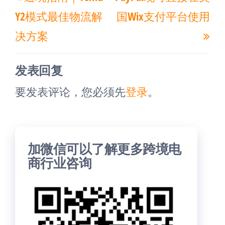
一
一
导
Y2模式最佳物流解
国Wix支付平台使用
篇
篇
航
决方案
文
文
章
章
发表回复
要发表评论，您必须先
登录
。
加微信可以了解更多跨境电
商行业咨询