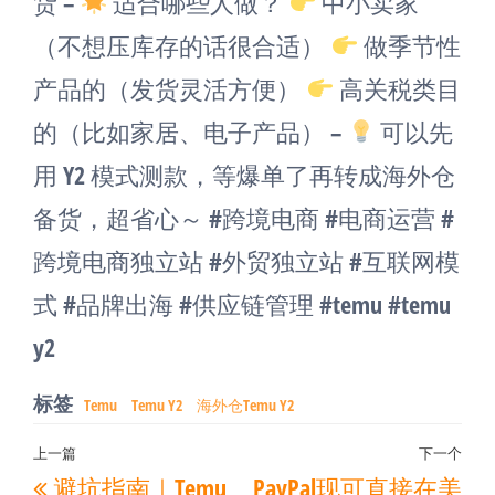
货 –
适合哪些人做？
中小卖家
（不想压库存的话很合适）
做季节性
产品的（发货灵活方便）
高关税类目
的（比如家居、电子产品） –
可以先
用 Y2 模式测款，等爆单了再转成海外仓
备货，超省心～ #跨境电商 #电商运营 #
跨境电商独立站 #外贸独立站 #互联网模
式 #品牌出海 #供应链管理 #temu #temu
y2
标签
Temu
Temu Y2
海外仓Temu Y2
文
上一篇
下一个
上
下
避坑指南｜Temu
PayPal现可直接在美
章