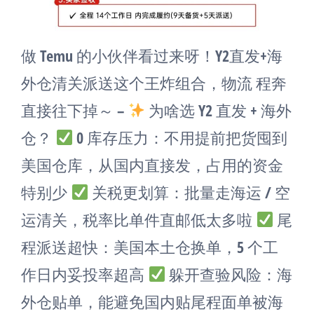
做 Temu 的小伙伴看过来呀！Y2直发+海
外仓清关派送这个王炸组合，物流 程奔
直接往下掉～ –
为啥选 Y2 直发 + 海外
仓？
0 库存压力：不用提前把货囤到
美国仓库，从国内直接发，占用的资金
特别少
关税更划算：批量走海运 / 空
运清关，税率比单件直邮低太多啦
尾
程派送超快：美国本土仓换单，5 个工
作日内妥投率超高
躲开查验风险：海
外仓贴单，能避免国内贴尾程面单被海