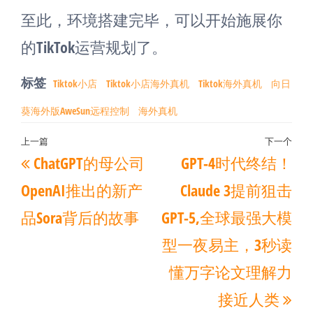
至此，环境搭建完毕，可以开始施展你
的TikTok运营规划了。
标签
Tiktok小店
Tiktok小店海外真机
Tiktok海外真机
向日
葵海外版AweSun远程控制
海外真机
文
上一篇
下一个
上
下
ChatGPT的母公司
GPT-4时代终结！
章
一
一
导
OpenAI推出的新产
Claude 3提前狙击
篇
篇
航
品Sora背后的故事
GPT-5,全球最强大模
文
文
型一夜易主，3秒读
章
章
懂万字论文理解力
接近人类