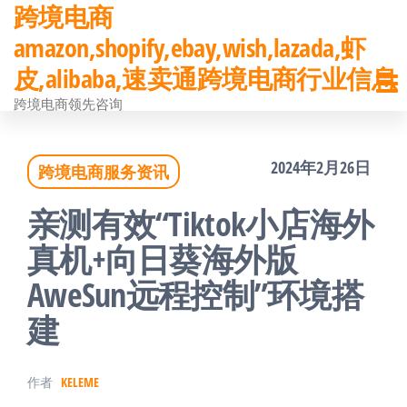
跨境电商
前
amazon,shopify,ebay,wish,lazada,虾
往
皮,alibaba,速卖通跨境电商行业信息
内
跨境电商领先咨询
容
2024年2月26日
跨境电商服务资讯
亲测有效“Tiktok小店海外
真机+向日葵海外版
AweSun远程控制”环境搭
建
作者
KELEME