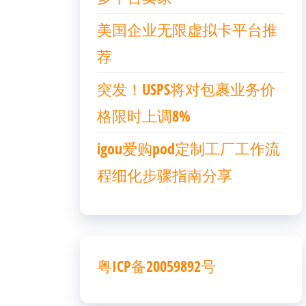
美国企业无限虚拟卡平台推
荐
突发！USPS将对包裹业务价
格限时上调8%
igou爱购pod定制工厂工作流
程细化步骤指南分享
粤ICP备20059892号