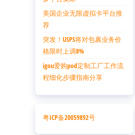
美国企业无限虚拟卡平台推
荐
突发！USPS将对包裹业务价
格限时上调8%
igou爱购pod定制工厂工作流
程细化步骤指南分享
粤ICP备20059892号