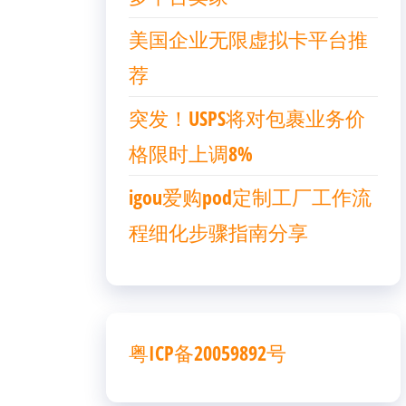
美国企业无限虚拟卡平台推
荐
突发！USPS将对包裹业务价
格限时上调8%
igou爱购pod定制工厂工作流
程细化步骤指南分享
粤ICP备20059892号