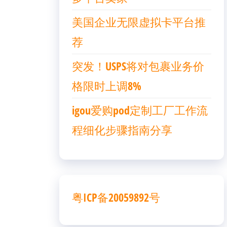
美国企业无限虚拟卡平台推
荐
突发！USPS将对包裹业务价
格限时上调8%
igou爱购pod定制工厂工作流
程细化步骤指南分享
粤ICP备20059892号