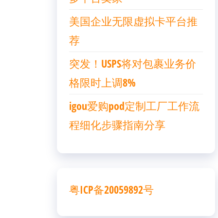
美国企业无限虚拟卡平台推
荐
突发！USPS将对包裹业务价
格限时上调8%
igou爱购pod定制工厂工作流
程细化步骤指南分享
粤ICP备20059892号