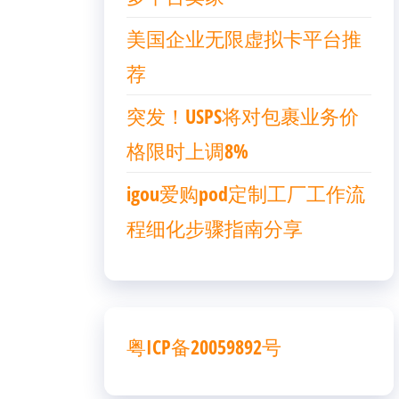
美国企业无限虚拟卡平台推
荐
突发！USPS将对包裹业务价
格限时上调8%
igou爱购pod定制工厂工作流
程细化步骤指南分享
粤ICP备20059892号