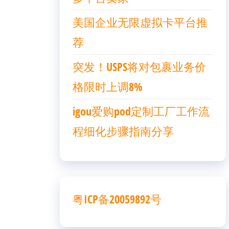
美国企业无限虚拟卡平台推
荐
突发！USPS将对包裹业务价
格限时上调8%
igou爱购pod定制工厂工作流
程细化步骤指南分享
粤ICP备20059892号