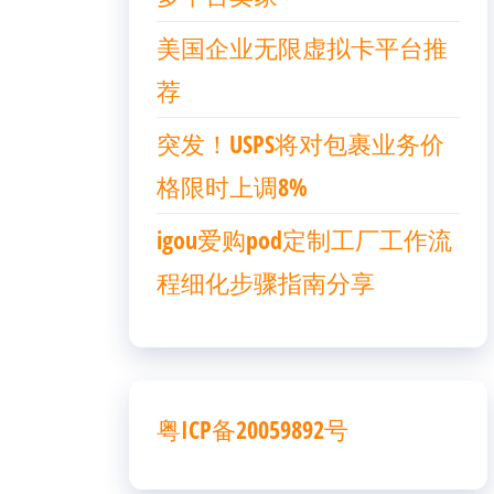
美国企业无限虚拟卡平台推
荐
突发！USPS将对包裹业务价
格限时上调8%
igou爱购pod定制工厂工作流
程细化步骤指南分享
粤ICP备20059892号