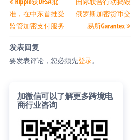
Ripple获DFSA批
国际联合行动捣毁
章
一
一
导
准，在中东首推受
俄罗斯加密货币交
篇
篇
航
监管加密支付服务
易所Garantex
文
文
章
章
发表回复
要发表评论，您必须先
登录
。
加微信可以了解更多跨境电
商行业咨询