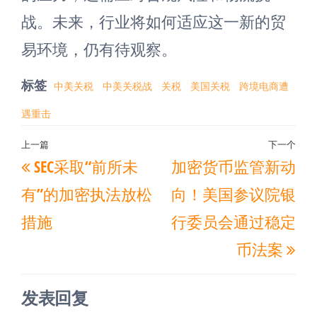
战。未来，行业将如何适应这一新的贸
易环境，仍有待观察。
标签
中美关税
中美关税战
关税
美国关税
跨境电商遭
遇重击
文
上一篇
下一个
上
下
SEC采取“前所未
加密货币监管新动
章
一
一
导
有”的加密执法放松
向！美国参议院银
篇
篇
航
措施
行委员会通过稳定
文
文
币法案
章
章
发表回复