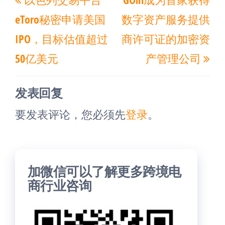
章
一
一
导
eToro秘密申请美国
数字资产服务提供
篇
篇
航
IPO，目标估值超过
商许可证的加密资
文
文
50亿美元
产管理公司
章
章
发表回复
要发表评论，您必须先
登录
。
加微信可以了解更多跨境电
商行业咨询