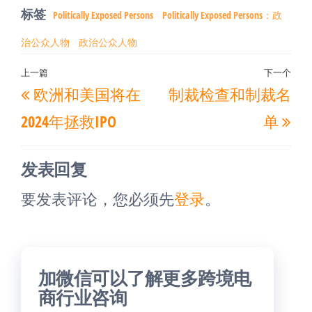
标签
Politically Exposed Persons
Politically Exposed Persons：政
治公众人物
政治公众人物
文
上一篇
下一个
上
下
欧洲和美国将在
制裁检查和制裁名
章
一
一
导
2024年拯救IPO
单
篇
篇
航
文
文
发表回复
章
章
要发表评论，您必须先
登录
。
加微信可以了解更多跨境电
商行业咨询