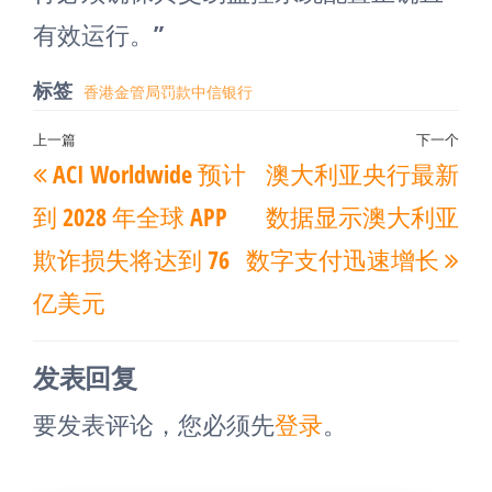
有效运行。”
标签
香港金管局罚款中信银行
文
上一篇
下一个
上
下
ACI Worldwide 预计
澳大利亚央行最新
章
一
一
导
到 2028 年全球 APP
数据显示澳大利亚
篇
篇
航
欺诈损失将达到 76
数字支付迅速增长
文
文
亿美元
章
章
发表回复
要发表评论，您必须先
登录
。