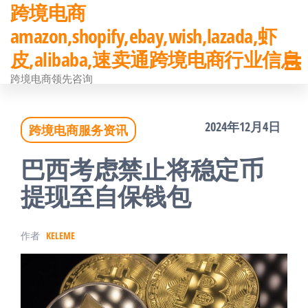
跨境电商
前
amazon,shopify,ebay,wish,lazada,虾
往
皮,alibaba,速卖通跨境电商行业信息
内
跨境电商领先咨询
容
2024年12月4日
跨境电商服务资讯
巴西考虑禁止将稳定币
提现至自保钱包
作者
KELEME