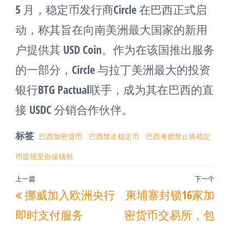
5 月，稳定币发行商Circle 在巴西正式启
动，称其旨在向南美洲最大国家的新用
户提供其 USD Coin。作为在该国推出服务
的一部分，Circle 与拉丁美洲最大的投资
银行BTG Pactual联手，成为其在巴西的直
接 USDC 分销合作伙伴。
标签
巴西加密货币
巴西禁止稳定币
巴西考虑禁止将稳定
币提现至自保钱包
文
上一篇
下一个
上
下
挪威加入欧洲央行
柬埔寨封锁16家加
章
一
一
导
即时支付服务
密货币交易所，包
篇
篇