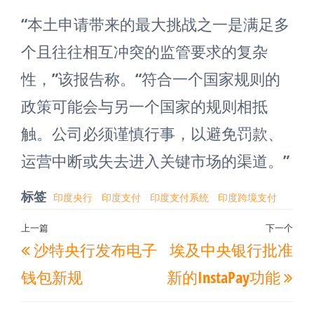
“本土申请带来的最大挑战之一是满足多
个且往往相互冲突的监管要求的复杂
性，”该报告称。“符合一个国家规则的
政策可能会与另一个国家的规则相抵
触。公司必须谨慎行事，以避免罚款、
运营中断或失去进入关键市场的渠道。”
标签
印度央行
印度支付
印度支付系统
印度跨境支付
文
上一篇
下一个
上
下
沙特央行发布电子
埃及中央银行批准
章
一
一
导
钱包新规
新的InstaPay功能
篇
篇
航