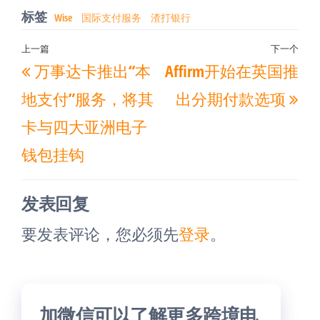
标签
Wise
国际支付服务
渣打银行
文
上一篇
下一个
上
下
万事达卡推出“本
Affirm开始在英国推
章
一
一
导
地支付”服务，将其
出分期付款选项
篇
篇
航
卡与四大亚洲电子
文
文
钱包挂钩
章
章
发表回复
要发表评论，您必须先
登录
。
加微信可以了解更多跨境电