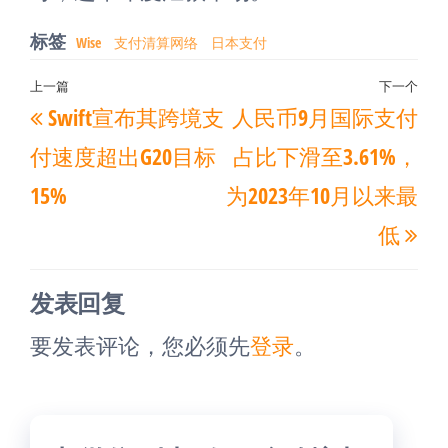
标签
Wise
支付清算网络
日本支付
文
上一篇
下一个
上
下
Swift宣布其跨境支
人民币9月国际支付
章
一
一
导
付速度超出G20目标
占比下滑至3.61%，
篇
篇
航
15%
为2023年10月以来最
文
文
低
章
章
发表回复
要发表评论，您必须先
登录
。