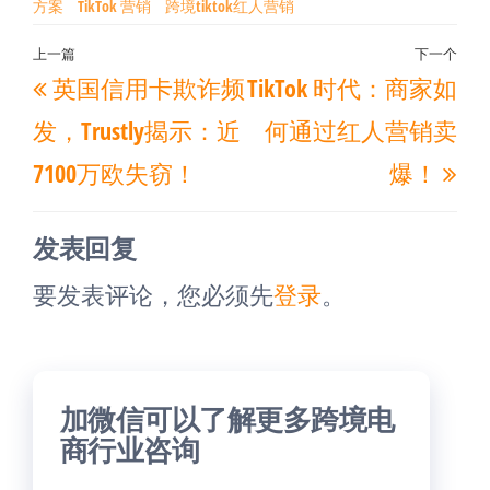
方案
TikTok 营销
跨境tiktok红人营销
文
上一篇
下一个
上
下
英国信用卡欺诈频
TikTok 时代：商家如
章
一
一
导
发，Trustly揭示：近
何通过红人营销卖
篇
篇
航
7100万欧失窃！
爆！
文
文
章
章
发表回复
要发表评论，您必须先
登录
。
加微信可以了解更多跨境电
商行业咨询