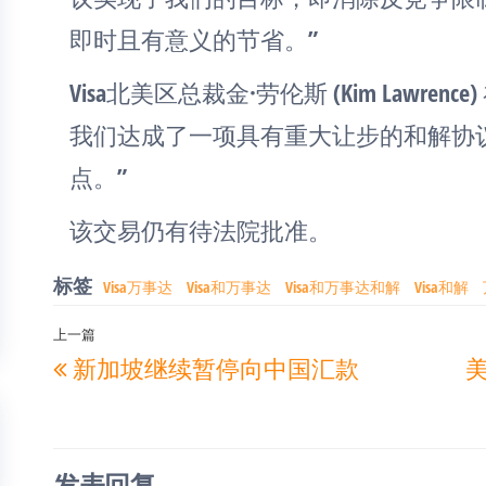
即时且有意义的节省。”
Visa北美区总裁金·劳伦斯 (Kim Lawr
我们达成了一项具有重大让步的和解协
点。”
该交易仍有待法院批准。
标签
Visa万事达
Visa和万事达
Visa和万事达和解
Visa和解
文
上一篇
上
新加坡继续暂停向中国汇款
章
一
导
篇
航
文
发表回复