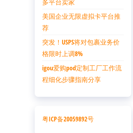
多平台卖家
美国企业无限虚拟卡平台推
荐
突发！USPS将对包裹业务价
格限时上调8%
igou爱购pod定制工厂工作流
程细化步骤指南分享
粤ICP备20059892号