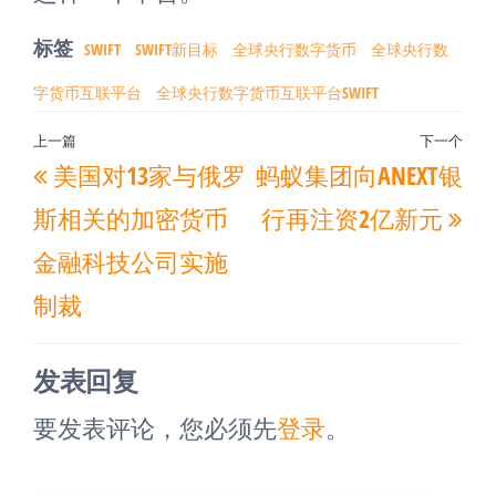
标签
SWIFT
SWIFT新目标
全球央行数字货币
全球央行数
字货币互联平台
全球央行数字货币互联平台SWIFT
文
上一篇
下一个
上
下
美国对13家与俄罗
蚂蚁集团向ANEXT银
章
一
一
导
斯相关的加密货币
行再注资2亿新元
篇
篇
航
金融科技公司实施
文
文
制裁
章
章
发表回复
要发表评论，您必须先
登录
。