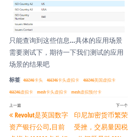
只能查询到这些信息…具体的应用场景
需要测试下，期待一下我们测试的应用
场景的结果吧
标签
466346卡头
466346卡头虚拟卡
466346美国虚拟卡
466346虚拟卡
mesh卡头虚拟卡
mesh虚拟预付卡
文
上一篇
下一个
上
下
Revolut是英国数字
印尼加密货币繁荣
章
一
一
导
资产银行公司,目前
受挫，交易量因税
篇
篇
航