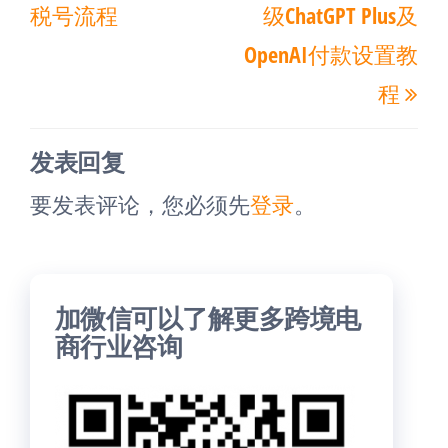
导
税号流程
级ChatGPT Plus及
篇
篇
航
OpenAI付款设置教
文
文
程
章
章
发表回复
要发表评论，您必须先
登录
。
加微信可以了解更多跨境电
商行业咨询