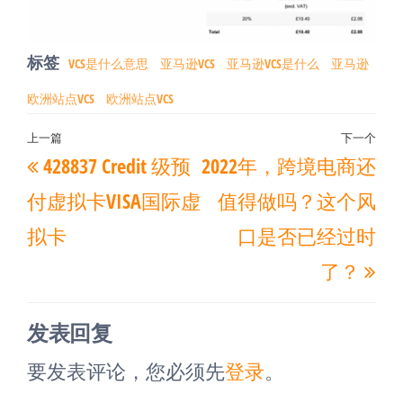
标签
VCS是什么意思
亚马逊VCS
亚马逊VCS是什么
亚马逊
欧洲站点VCS
欧洲站点VCS
文
上一篇
下一个
上
下
428837 Credit 级预
2022年，跨境电商还
章
一
一
导
付虚拟卡VISA国际虚
值得做吗？这个风
篇
篇
航
拟卡
口是否已经过时
文
文
了？
章
章
发表回复
要发表评论，您必须先
登录
。