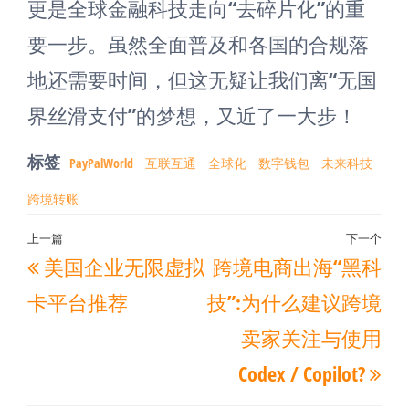
更是全球金融科技走向“去碎片化”的重
要一步。虽然全面普及和各国的合规落
地还需要时间，但这无疑让我们离“无国
界丝滑支付”的梦想，又近了一大步！
标签
PayPalWorld
互联互通
全球化
数字钱包
未来科技
跨境转账
文
上一篇
下一个
上
下
美国企业无限虚拟
跨境电商出海“黑科
章
一
一
导
卡平台推荐
技”:为什么建议跨境
篇
篇
航
卖家关注与使用
文
文
Codex / Copilot?
章
章