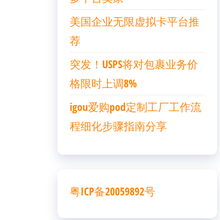
美国企业无限虚拟卡平台推
荐
突发！USPS将对包裹业务价
格限时上调8%
igou爱购pod定制工厂工作流
程细化步骤指南分享
粤ICP备20059892号