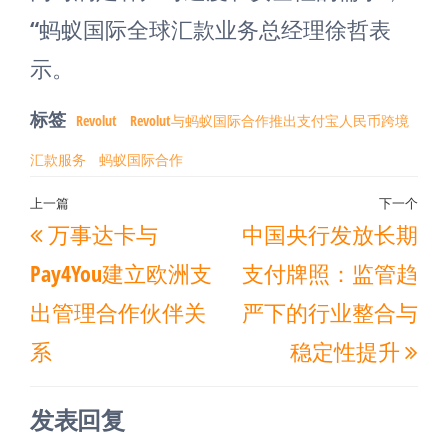
“蚂蚁国际全球汇款业务总经理徐哲表
示。
标签
Revolut
Revolut与蚂蚁国际合作推出支付宝人民币跨境
汇款服务
蚂蚁国际合作
文
上一篇
下一个
上
下
万事达卡与
中国央行发放长期
章
一
一
导
Pay4You建立欧洲支
支付牌照：监管趋
篇
篇
航
出管理合作伙伴关
严下的行业整合与
文
文
系
稳定性提升
章
章
发表回复