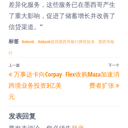
差异化服务，这些服务已在墨西哥产生
了重大影响，促进了储蓄增长并改善了
信贷渠道。”
标签
Nubank
Nubank获得墨西哥银行牌照批准
墨西哥银
行
文
上一篇
下一个
上
下
万事达卡向Corpay
Flex收购Maza加速消
章
一
一
导
跨境业务投资3亿美
费者扩张
篇
篇
航
元
文
文
章
章
发表回复
要发表评论，您必须先
登录
。