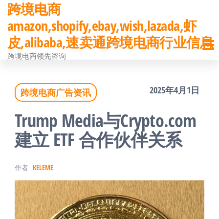
跨境电商
前
amazon,shopify,ebay,wish,lazada,虾
往
皮,alibaba,速卖通跨境电商行业信息
内
跨境电商领先咨询
容
2025年4月1日
跨境电商广告资讯
Trump Media与Crypto.com
建立 ETF 合作伙伴关系
作者
KELEME