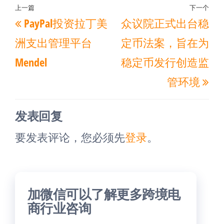
文
上一篇
下一个
上
下
PayPal投资拉丁美
众议院正式出台稳
章
一
一
导
洲支出管理平台
定币法案，旨在为
篇
篇
航
Mendel
稳定币发行创造监
文
文
管环境
章
章
发表回复
要发表评论，您必须先
登录
。
加微信可以了解更多跨境电
商行业咨询