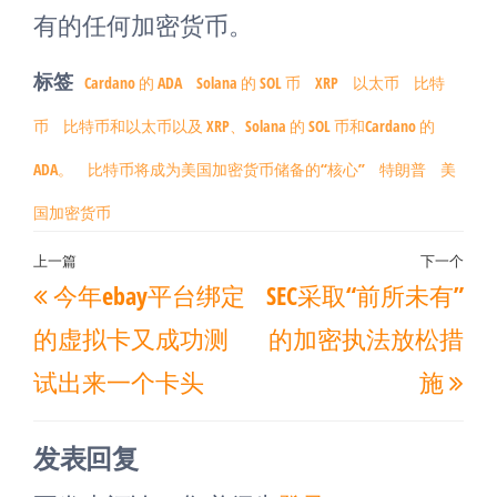
有的任何加密货币。
标签
Cardano 的 ADA
Solana 的 SOL 币
XRP
以太币
比特
币
比特币和以太币以及 XRP、Solana 的 SOL 币和Cardano 的
ADA。
比特币将成为美国加密货币储备的“核心”
特朗普
美
国加密货币
文
上一篇
下一个
上
下
今年ebay平台绑定
SEC采取“前所未有”
章
一
一
导
的虚拟卡又成功测
的加密执法放松措
篇
篇
航
试出来一个卡头
施
文
文
章
章
发表回复