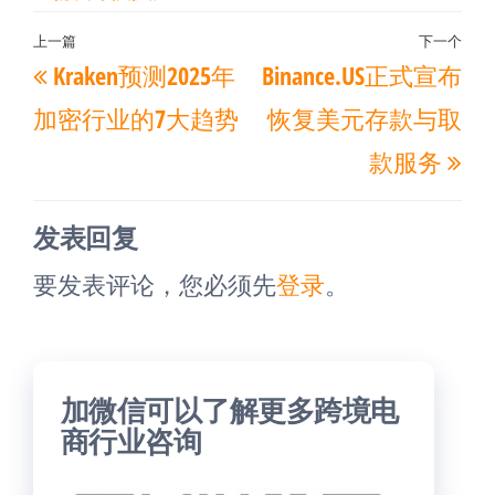
文
上一篇
下一个
上
下
Kraken预测2025年
Binance.US正式宣布
章
一
一
导
加密行业的7大趋势
恢复美元存款与取
篇
篇
航
款服务
文
文
章
章
发表回复
要发表评论，您必须先
登录
。
加微信可以了解更多跨境电
商行业咨询