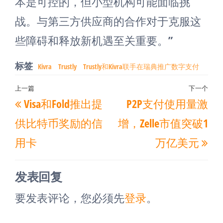
本是可控的，但小型机构可能面临挑
战。与第三方供应商的合作对于克服这
些障碍和释放新机遇至关重要。”
标签
Kivra
Trustly
Trustly和Kivra联手在瑞典推广数字支付
文
上一篇
下一个
上
下
Visa和Fold推出提
P2P支付使用量激
章
一
一
导
供比特币奖励的信
增，Zelle市值突破1
篇
篇
航
用卡
万亿美元
文
文
章
章
发表回复
要发表评论，您必须先
登录
。