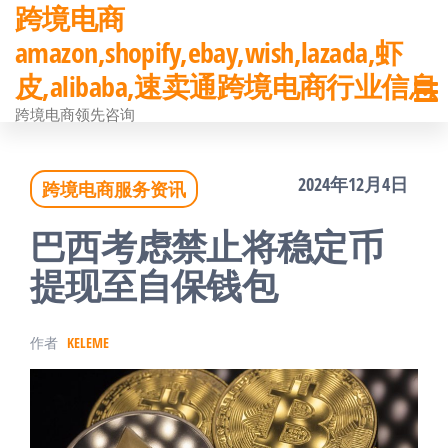
跨境电商
前
amazon,shopify,ebay,wish,lazada,虾
往
皮,alibaba,速卖通跨境电商行业信息
内
跨境电商领先咨询
容
2024年12月4日
跨境电商服务资讯
巴西考虑禁止将稳定币
提现至自保钱包
作者
KELEME