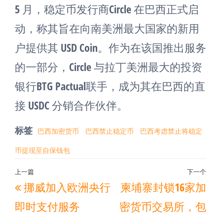
5 月，稳定币发行商Circle 在巴西正式启
动，称其旨在向南美洲最大国家的新用
户提供其 USD Coin。作为在该国推出服务
的一部分，Circle 与拉丁美洲最大的投资
银行BTG Pactual联手，成为其在巴西的直
接 USDC 分销合作伙伴。
标签
巴西加密货币
巴西禁止稳定币
巴西考虑禁止将稳定
币提现至自保钱包
文
上一篇
下一个
上
下
挪威加入欧洲央行
柬埔寨封锁16家加
章
一
一
导
即时支付服务
密货币交易所，包
篇
篇