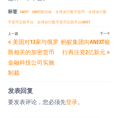
标签
SWIFT
SWIFT新目标
全球央行数字货币
全球央行数
字货币互联平台
全球央行数字货币互联平台SWIFT
文
上一篇
下一个
上
下
美国对13家与俄罗
蚂蚁集团向ANEXT银
章
一
一
导
斯相关的加密货币
行再注资2亿新元
篇
篇
航
金融科技公司实施
文
文
制裁
章
章
发表回复
要发表评论，您必须先
登录
。