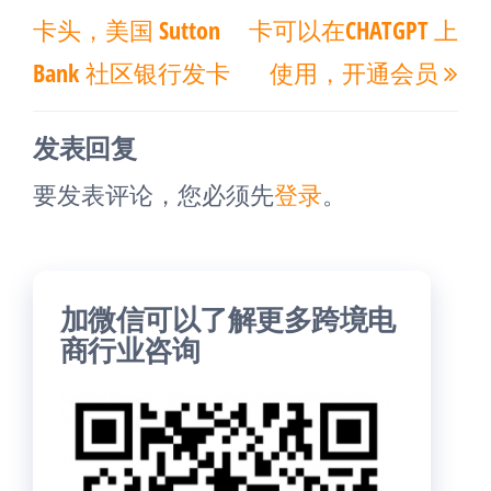
一
一
导
卡头，美国 Sutton
卡可以在CHATGPT 上
篇
篇
航
Bank 社区银行发卡
使用，开通会员
文
文
章
章
发表回复
要发表评论，您必须先
登录
。
加微信可以了解更多跨境电
商行业咨询