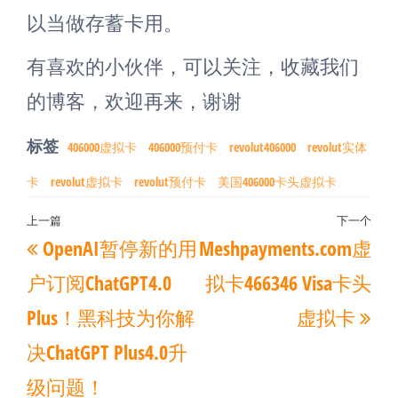
以当做存蓄卡用。
有喜欢的小伙伴，可以关注，收藏我们
的博客，欢迎再来，谢谢
标签
406000虚拟卡
406000预付卡
revolut406000
revolut实体
卡
revolut虚拟卡
revolut预付卡
美国406000卡头虚拟卡
文
上一篇
下一个
上
下
OpenAI暂停新的用
Meshpayments.com虚
章
一
一
导
户订阅ChatGPT4.0
拟卡466346 Visa卡头
篇
篇
航
Plus！黑科技为你解
虚拟卡
文
文
决ChatGPT Plus4.0升
章
章
级问题！