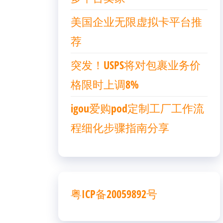
美国企业无限虚拟卡平台推
荐
突发！USPS将对包裹业务价
格限时上调8%
igou爱购pod定制工厂工作流
程细化步骤指南分享
粤ICP备20059892号