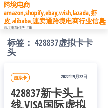
跨境电商
前
amazon,shopify,ebay,wish,lazada,虾
往
皮,alibaba,速卖通跨境电商行业信息
内
跨境电商领先咨询
容
标签：
428837虚拟卡卡
头
2022年9月22日
虚拟卡
428837新卡头上
线,VISA国际虚拟