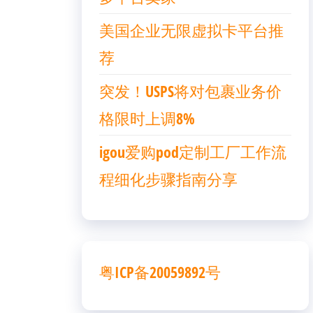
美国企业无限虚拟卡平台推
荐
突发！USPS将对包裹业务价
格限时上调8%
igou爱购pod定制工厂工作流
程细化步骤指南分享
粤ICP备20059892号