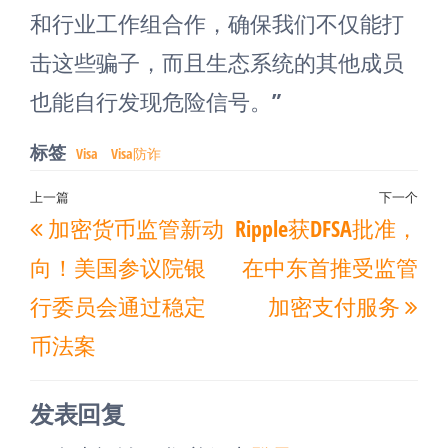
和行业工作组合作，确保我们不仅能打
击这些骗子，而且生态系统的其他成员
也能自行发现危险信号。”
标签
Visa
Visa防诈
文
上一篇
下一个
上
下
加密货币监管新动
Ripple获DFSA批准，
章
一
一
导
向！美国参议院银
在中东首推受监管
篇
篇
航
行委员会通过稳定
加密支付服务
文
文
币法案
章
章
发表回复