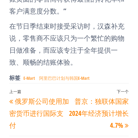
客户满意度分数。”
在节日季结束时接受采访时，汉森补充
说，零售商不应该只为一个繁忙的购物
日做准备，而应该专注于全年提供一
致、顺畅的结账体验。
标签
E-Mart
阿里巴巴计划与韩国E-Mart
文
上一篇
下一个
上
下
俄罗斯公司使用加
普京：独联体国家
章
一
一
导
密货币进行国际支
2024年经济预计增长
篇
篇
航
付
4.7%
文
文