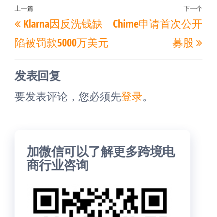
文
上一篇
下一个
上
下
Klarna因反洗钱缺
Chime申请首次公开
章
一
一
导
陷被罚款5000万美元
募股
篇
篇
航
文
文
发表回复
章
章
要发表评论，您必须先
登录
。
加微信可以了解更多跨境电
商行业咨询