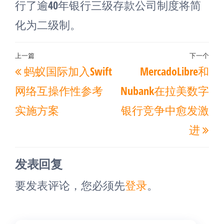
行了逾40年银行三级存款公司制度将简
化为二级制。
文
上一篇
下一个
上
下
蚂蚁国际加入Swift
MercadoLibre和
章
一
一
导
网络互操作性参考
Nubank在拉美数字
篇
篇
航
实施方案
银行竞争中愈发激
文
文
进
章
章
发表回复
要发表评论，您必须先
登录
。