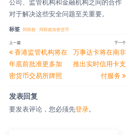
公司、监管机构和金融机构之间的合作
对于解决这些安全问题至关重要。
标签
阿联酋
阿联酋加密货币
文
上一篇
下一个
上
下
香港监管机构将在
万事达卡将在南非
章
一
一
导
年底前批准更多加
推出实时信用卡支
篇
篇
航
密货币交易所牌照
付服务
文
文
章
章
发表回复
要发表评论，您必须先
登录
。