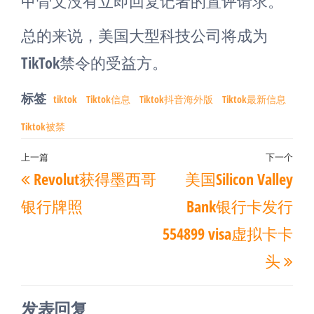
甲骨文没有立即回复记者的置评请求。
总的来说，美国大型科技公司将成为
TikTok禁令的受益方。
标签
tiktok
Tiktok信息
Tiktok抖音海外版
Tiktok最新信息
Tiktok被禁
文
上一篇
下一个
上
下
Revolut获得墨西哥
美国Silicon Valley
章
一
一
导
银行牌照
Bank银行卡发行
篇
篇
航
554899 visa虚拟卡卡
文
文
头
章
章
发表回复