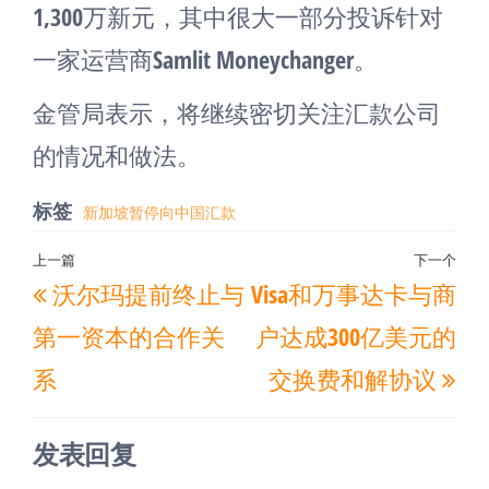
1,300万新元，其中很大一部分投诉针对
一家运营商Samlit Moneychanger。
金管局表示，将继续密切关注汇款公司
的情况和做法。
标签
新加坡暂停向中国汇款
文
上一篇
下一个
上
下
沃尔玛提前终止与
Visa和万事达卡与商
章
一
一
导
第一资本的合作关
户达成300亿美元的
篇
篇
航
系
交换费和解协议
文
文
章
章
发表回复