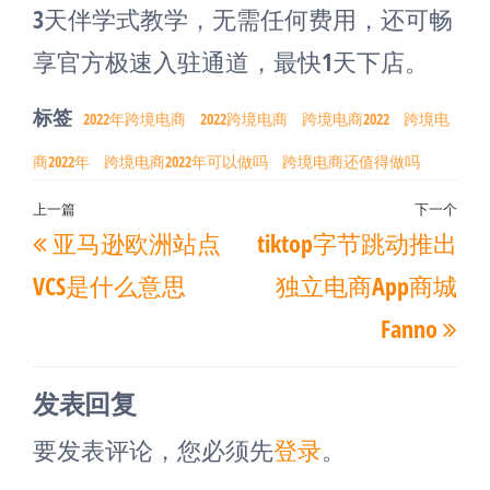
3天伴学式教学，无需任何费用，还可畅
享官方极速入驻通道，最快1天下店。
标签
2022年跨境电商
2022跨境电商
跨境电商2022
跨境电
商2022年
跨境电商2022年可以做吗
跨境电商还值得做吗
文
上一篇
下一个
上
下
亚马逊欧洲站点
tiktop字节跳动推出
章
一
一
导
VCS是什么意思
独立电商App商城
篇
篇
航
Fanno
文
文
章
章
发表回复
要发表评论，您必须先
登录
。