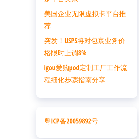
美国企业无限虚拟卡平台推
荐
突发！USPS将对包裹业务价
格限时上调8%
igou爱购pod定制工厂工作流
程细化步骤指南分享
粤ICP备20059892号