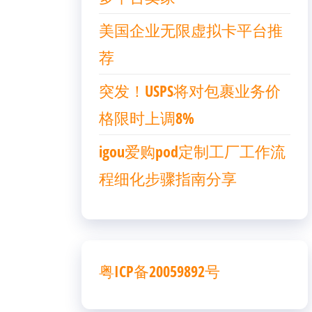
美国企业无限虚拟卡平台推
荐
突发！USPS将对包裹业务价
格限时上调8%
igou爱购pod定制工厂工作流
程细化步骤指南分享
粤ICP备20059892号